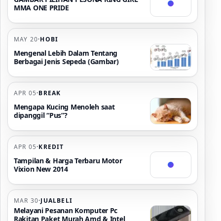
MMA ONE PRIDE
MAY 20
·
HOBI
Mengenal Lebih Dalam Tentang
Berbagai Jenis Sepeda (Gambar)
APR 05
·
BREAK
Mengapa Kucing Menoleh saat
dipanggil “Pus”?
APR 05
·
KREDIT
Tampilan & Harga Terbaru Motor
Vixion New 2014
MAR 30
·
JUALBELI
Melayani Pesanan Komputer Pc
Rakitan Paket Murah Amd & Intel