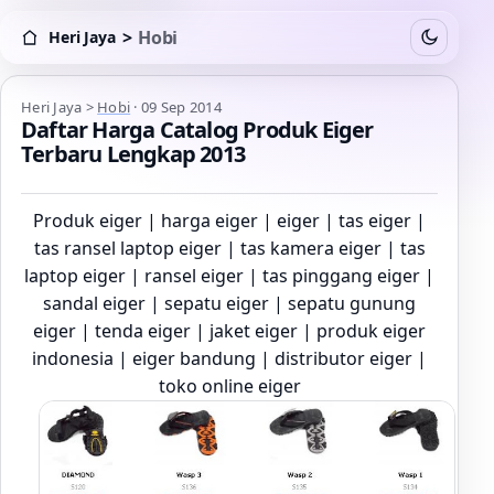
>
Hobi
Heri Jaya
Switch to
Heri Jaya > Hobi
Heri Jaya
>
Hobi
·
09 Sep 2014
Daftar Harga Catalog Produk Eiger
Terbaru Lengkap 2013
Produk eiger | harga eiger | eiger | tas eiger |
tas ransel laptop eiger | tas kamera eiger | tas
laptop eiger | ransel eiger | tas pinggang eiger |
sandal eiger | sepatu eiger | sepatu gunung
eiger | tenda eiger | jaket eiger | produk eiger
indonesia | eiger bandung | distributor eiger |
toko online eiger