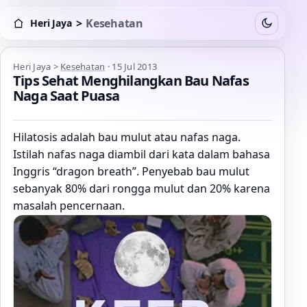
>
Kesehatan
Heri Jaya
Switch to
Heri Jaya > Kesehatan
Heri Jaya
>
Kesehatan
·
15 Jul 2013
Tips Sehat Menghilangkan Bau Nafas
Naga Saat Puasa
Hilatosis adalah bau mulut atau nafas naga.
Istilah nafas naga diambil dari kata dalam bahasa
Inggris “dragon breath”. Penyebab bau mulut
sebanyak 80% dari rongga mulut dan 20% karena
masalah pencernaan.