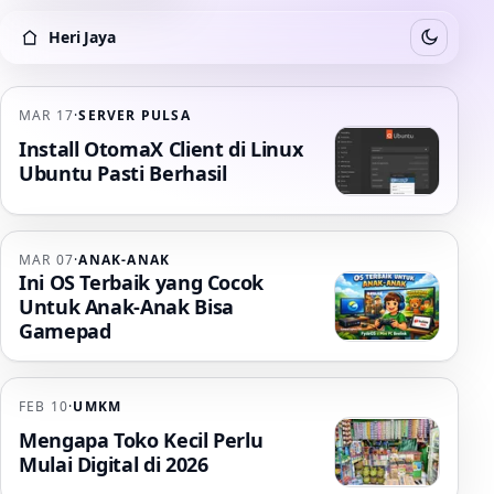
Heri Jaya
Switch to
Heri Jaya
MAR 17
·
SERVER PULSA
Install OtomaX Client di Linux
Ubuntu Pasti Berhasil
MAR 07
·
ANAK-ANAK
Ini OS Terbaik yang Cocok
Untuk Anak-Anak Bisa
Gamepad
FEB 10
·
UMKM
Mengapa Toko Kecil Perlu
Mulai Digital di 2026