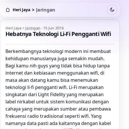
>
Jaringan
Heri Jaya
Switch to
Heri Jaya > Jaringan
Heri Jaya
>
Jaringan
·
15 Jun 2016
Hebatnya Teknologi Li-Fi Pengganti Wifi
Berkembangnya teknologi modern ini membuat
kehidupan manusianya juga semakin mudah.
Bagi kamu nih guys yang tidak bisa hidup tanpa
internet dan kebiasaan menggunakan wifi, di
masa akan datang kamu bisa menemukan
teknologi li-fi pengganti wifi. Li-Fi merupakan
singkatan dari Light Fidelity yang merupakan
label nirkabel untuk sistem komunikasi dengan
cahaya yang merupakan sumber atau pembawa
frekuensi radio tradisional seperti wifi. Yang
namanya data pasti ada kaitannya dengan kabel