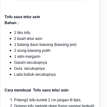
Tofu saus telur asin
Bahan :
1 bks tofu
2 buah telur asin
1 batang
daun bawang (bawang
pre)
2 siung bawang putih
1 sdm margarin
Garam
secukupnya
Gula
secukupnya
Lada bubuk secukupnya
Cara membuat
Tofu saos telur asin
Potong2 tofu kurleb 2 cm jangan tll tipis
.
Goreng tofu metode deep frying sampai berkulit