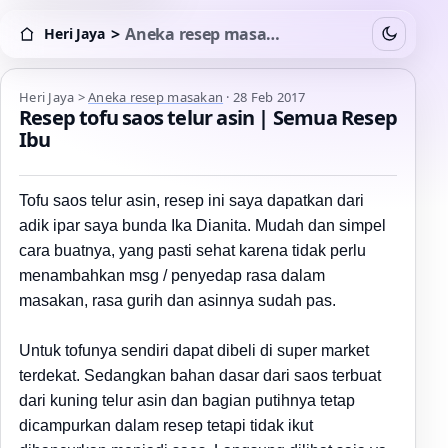
>
Aneka resep masakan
Heri Jaya
Switch to
Heri Jaya > Aneka resep masakan
Heri Jaya
>
Aneka resep masakan
·
28 Feb 2017
Resep tofu saos telur asin | Semua Resep
Ibu
Tofu saos telur asin, resep ini saya dapatkan dari
adik ipar saya bunda Ika Dianita.
Mudah dan simpel
cara buatnya
, yang pasti sehat karena tidak perlu
menambahkan msg / penyedap rasa dalam
masakan
, rasa guri
h dan asinnya sudah pas.
Untuk tofunya sendiri dapat dibeli di super market
terdekat. Sedangkan
bahan dasar dari saos terbuat
dari kuning telur asin dan bagian putihnya tetap
dicampurkan dalam resep tetapi tidak ikut