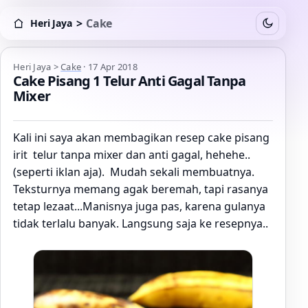
>
Cake
Heri Jaya
Switch to
Heri Jaya > Cake
Heri Jaya
>
Cake
·
17 Apr 2018
Cake Pisang 1 Telur Anti Gagal Tanpa
Mixer
Kali ini saya akan membagikan resep cake pisang
irit telur tanpa mixer dan anti gagal, hehehe..
(seperti iklan aja). Mudah sekali membuatnya.
Teksturnya memang agak beremah, tapi rasanya
tetap lezaat...Manisnya juga pas, karena gulanya
tidak terlalu banyak. Langsung saja ke resepnya..