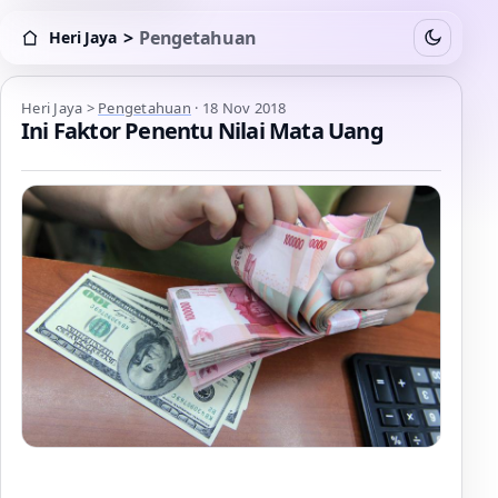
>
Pengetahuan
Heri Jaya
Switch to
Heri Jaya > Pengetahuan
Heri Jaya
>
Pengetahuan
·
18 Nov 2018
Ini Faktor Penentu Nilai Mata Uang