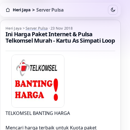
>
Server Pulsa
Heri Jaya
Switch to
Heri Jaya > Server Pulsa
Heri Jaya
>
Server Pulsa
·
23 Nov 2018
Ini Harga Paket Internet & Pulsa
Telkomsel Murah - Kartu As Simpati Loop
TELKOMSEL BANTING HARGA
Mencari harga terbaik untuk Kuota paket