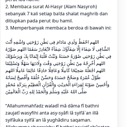
2. Membaca surat Al-Hasyr (Alam Nasyroh)
sebanyak 7 kali setiap ba’da shalat maghrib dan
ditiupkan pada perut ibu hamil.
3. Memperbanyak membaca berdoa di bawah ini:
اللهم احْفَظْ وَلَدِي مَادَامَ فِى بَطْنِ زَوْجَتِي وَاشْفِهِ أَنْتَ
الشَّافِى لَا شِفَاءَ إِلَّا شِفَآؤُكَ شِفَآءً لآيُغَادِرُ سَقَمًا اللهم صَوِّرْهُ
فِي بَطْنِ زَوْحَتِي صُوْرَةً حَسَنَةً وَثَبِّتْ قَلْبَهُ إِيْمَانًا بِكَ وَبِرَسُوْلِكَ
اللهم أَخْرِجْهُ مِنْ بَطْنِ زَوْجَتِي وَقْتَ وِلَادَتِهَا سَهْلًا وَتَسْلِيْمًا
اللهم اجْعَلْهُ صَحِيْحًا كَامِلًا وَعَاقِلًا حَاذِقًا عَالِمًا عَامِلًا اللهم
طَوِّلْ عُمُرَهُ وَصَحِّحْ جَسَدَهُ وَحَسِّنْ خُلُقَهُ وَأَفْصِحْ لِسَانَهُ
وَأَحْسِنْ صَوْتَهُ لِقِرَاءَةِ الْحَدِيْثِ وَالْقُرْآنِ الْعَظِيْمِ بِبَرَكَةِ مُحَمَّدٍ
صَلَّى اللهُ عَلَيْهِ وَسَلَّمَ وَالْحَمْدُ لِلهِ رَبِّ الْعَالَمِيْنَ
“Allahummahfadz waladî mâ dâma fî bathni
zaujatî wasyfihi anta asy-syâfi lâ syifâ`an illâ
syifâuka syifâ`an lâ yughâdiru saqaman.
Allahumma shawwirhu fî bathni zaujatî shûratan