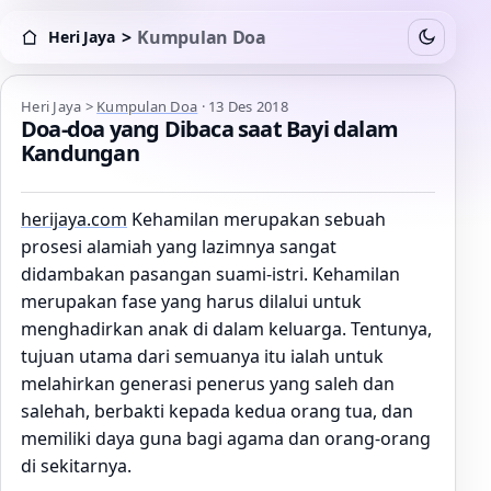
>
Kumpulan Doa
Heri Jaya
Switch to
Heri Jaya > Kumpulan Doa
Heri Jaya
>
Kumpulan Doa
·
13 Des 2018
Doa-doa yang Dibaca saat Bayi dalam
Kandungan
herijaya.com
Kehamilan merupakan sebuah
prosesi alamiah yang lazimnya sangat
didambakan pasangan suami-istri. Kehamilan
merupakan fase yang harus dilalui untuk
menghadirkan anak di dalam keluarga. Tentunya,
tujuan utama dari semuanya itu ialah untuk
melahirkan generasi penerus yang saleh dan
salehah, berbakti kepada kedua orang tua, dan
memiliki daya guna bagi agama dan orang-orang
di sekitarnya.