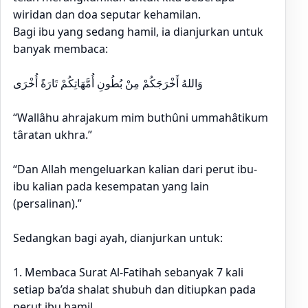
wiridan dan doa seputar kehamilan.
Bagi ibu yang sedang hamil, ia dianjurkan untuk
banyak membaca:
وَاللهُ أَخْرَجَكُمْ مِنْ بُطُونِ أُمَّهَاتِكُمْ تَارَةً أُخْرَى
“Wallâhu ahrajakum mim buthûni ummahâtikum
târatan ukhra.”
“Dan Allah mengeluarkan kalian dari perut ibu-
ibu kalian pada kesempatan yang lain
(persalinan).”
Sedangkan bagi ayah, dianjurkan untuk:
1. Membaca Surat Al-Fatihah sebanyak 7 kali
setiap ba’da shalat shubuh dan ditiupkan pada
perut ibu hamil.