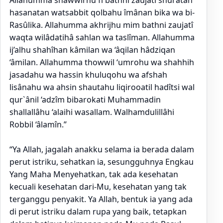
hasanatan watsabbit qolbahu îmânan bika wa bi-
Rasûlika. Allahumma akhrijhu mim bathni zaujatî
waqta wilâdatihâ sahlan wa taslîman. Allahumma
ij’alhu shahîhan kâmilan wa ‘âqilan hâdziqan
‘âmilan. Allahumma thowwil ‘umrohu wa shahhih
jasadahu wa hassin khuluqohu wa afshah
lisânahu wa ahsin shautahu liqirooatil hadîtsi wal
qur`ânil ‘adzîm bibarokati Muhammadin
shallallâhu ‘alaihi wasallam. Walhamdulillâhi
Robbil ‘âlamîn.”
“Ya Allah, jagalah anakku selama ia berada dalam
perut istriku, sehatkan ia, sesungguhnya Engkau
Yang Maha Menyehatkan, tak ada kesehatan
kecuali kesehatan dari-Mu, kesehatan yang tak
terganggu penyakit. Ya Allah, bentuk ia yang ada
di perut istriku dalam rupa yang baik, tetapkan