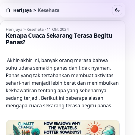
>
Kesehata
Heri Jaya
Switch to
Heri Jaya > Kesehata
Heri Jaya
>
Kesehata
·
11 Okt 2024
Kenapa Cuaca Sekarang Terasa Begitu
Panas?
Akhir-akhir ini, banyak orang merasa bahwa
suhu udara semakin panas dan tidak nyaman.
Panas yang tak tertahankan membuat aktivitas
sehari-hari menjadi lebih berat dan menimbulkan
kekhawatiran tentang apa yang sebenarnya
sedang terjadi. Berikut ini beberapa alasan
mengapa cuaca sekarang terasa begitu panas.