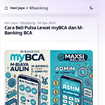
>
Mbanking
Heri Jaya
Switch to
Heri Jaya > Mbanking
Heri Jaya
>
Mbanking
·
04 Agu 2024
Cara Beli Pulsa Lewat myBCA dan M-
Banking BCA