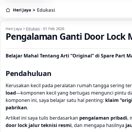
>
Edukasi
Heri Jaya
Heri Jaya > Edukasi
Heri Jaya
>
Edukasi
·
01 Feb 2026
Pengalaman Ganti Door Lock Me
Belajar Mahal Tentang Arti “Original” di Spare Part 
Pendahuluan
Kerusakan kecil pada peralatan rumah tangga sering ter
load
—komponen kecil yang bertugas mengunci pintu dan
komponen ini, saya belajar satu hal penting:
klaim “orig
pabrikan
.
Artikel ini saya tulis berdasarkan
pengalaman pribadi
,
door lock jalur teknisi resmi
, dan mengapa hasilnya
ja