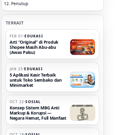
Penutup
TERKAIT
FEB 01
·
EDUKASI
Arti “Original” di Produk
Shopee Masih Abu-abu
(Awas Palsu)
JAN 25
·
EDUKASI
5 Aplikasi Kasir Terbaik
untuk Toko Sembako dan
Minimarket
OCT 22
·
SOSIAL
Konsep Sistem MBG Anti
Markup & Korupsi —
Negara Hemat, Full Manfaat
OCT 18
·
SOSIAL