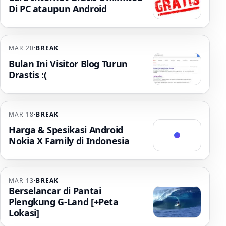
Di PC ataupun Android
MAR 20
·
BREAK
Bulan Ini Visitor Blog Turun
Drastis :(
MAR 18
·
BREAK
Harga & Spesikasi Android
Nokia X Family di Indonesia
MAR 13
·
BREAK
Berselancar di Pantai
Plengkung G-Land [+Peta
Lokasi]