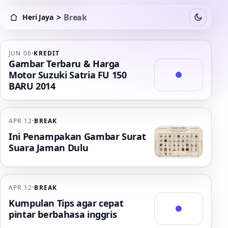
>
Break
Heri Jaya
Switch to
Heri Jaya > Break
JUN 06
·
KREDIT
Break
Gambar Terbaru & Harga
Motor Suzuki Satria FU 150
BARU 2014
APR 12
·
BREAK
Ini Penampakan Gambar Surat
Suara Jaman Dulu
APR 12
·
BREAK
Kumpulan Tips agar cepat
pintar berbahasa inggris