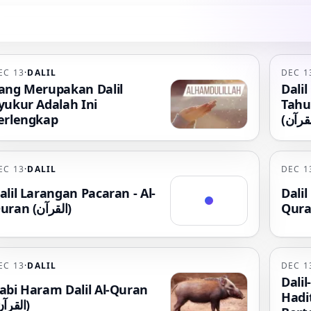
EC 13
·
DALIL
DEC 1
ang Merupakan Dalil
Dali
yukur Adalah Ini
Tahu
erlengkap
EC 13
·
DALIL
DEC 1
alil Larangan Pacaran - Al-
Dali
Quran (القرآن)
EC 13
·
DALIL
DEC 1
Dalil
abi Haram Dalil Al-Quran
Hadi
(القرآن)