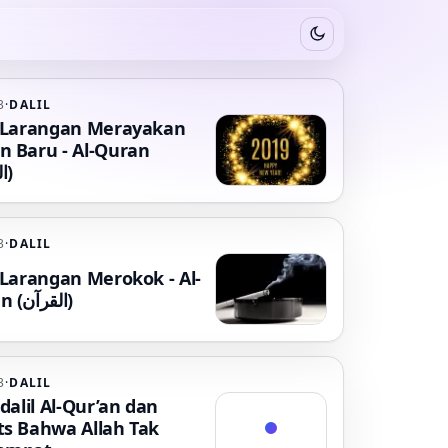
Switch to dark mode
3
·
DALIL
l Larangan Merayakan
n Baru - Al-Quran
(القرآن)
3
·
DALIL
l Larangan Merokok - Al-
Quran (القرآن)
3
·
DALIL
-dalil Al-Qur’an dan
ts Bahwa Allah Tak