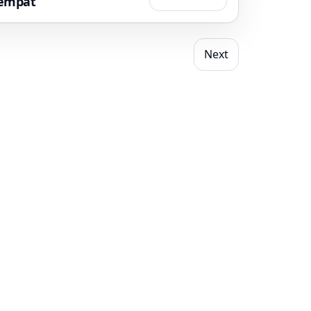
empat
Next