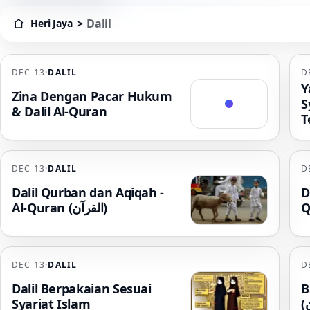
>
Dalil
Heri Jaya
Heri Jaya > Dalil
DEC 13
·
DALIL
D
Dalil
Y
Zina Dengan Pacar Hukum
S
& Dalil Al-Quran
T
DEC 13
·
DALIL
D
Dalil Qurban dan Aqiqah -
D
Al-Quran (القرآن)
DEC 13
·
DALIL
D
Dalil Berpakaian Sesuai
B
Syariat Islam