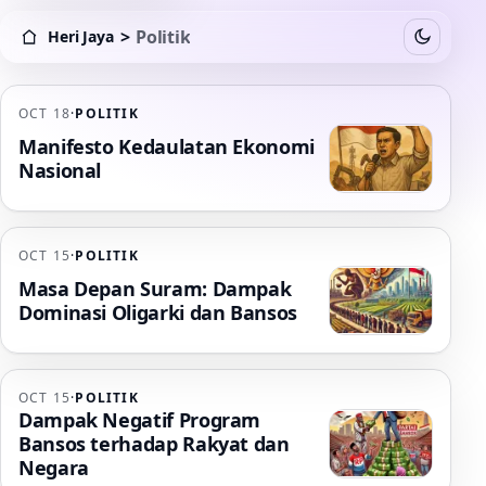
>
Politik
Heri Jaya
Switch to
Heri Jaya > Politik
OCT 18
·
POLITIK
Politik
Manifesto Kedaulatan Ekonomi
Nasional
OCT 15
·
POLITIK
Masa Depan Suram: Dampak
Dominasi Oligarki dan Bansos
OCT 15
·
POLITIK
Dampak Negatif Program
Bansos terhadap Rakyat dan
Negara