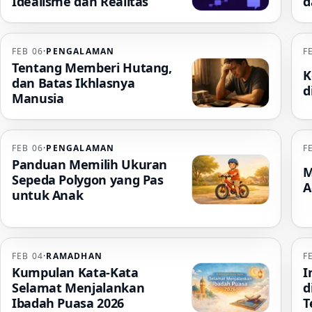
Idealisme dan Realitas
d
FEB 06
·
PENGALAMAN
F
Tentang Memberi Hutang,
K
dan Batas Ikhlasnya
d
Manusia
FEB 06
·
PENGALAMAN
F
Panduan Memilih Ukuran
M
Sepeda Polygon yang Pas
A
untuk Anak
FEB 04
·
RAMADHAN
F
Kumpulan Kata-Kata
I
Selamat Menjalankan
d
Ibadah Puasa 2026
T