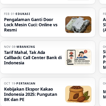
FEB 01
·
EDUKASI
F
Pengalaman Ganti Door
A
Lock Mesin Cuci: Online vs
S
Resmi
(
NOV 08
·
MBANKING
O
S
Tarif Mahal, Tak Ada
P
Callback: Call Center Bank di
P
Indonesia
M
OCT 19
·
PERTANIAN
O
Kebijakan Ekspor Kakao
M
Indonesia 2025: Pungutan
M
BK dan PE