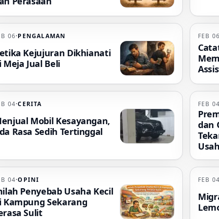
an Perasaan
EB 06
·
PENGALAMAN
FEB 0
Cata
etika Kejujuran Dikhianati
Mem
i Meja Jual Beli
Assis
EB 04
·
CERITA
FEB 0
Prem
enjual Mobil Kesayangan,
dan 
da Rasa Sedih Tertinggal
Teka
Usah
EB 04
·
OPINI
FEB 0
nilah Penyebab Usaha Kecil
Migr
i Kampung Sekarang
Lemot
erasa Sulit