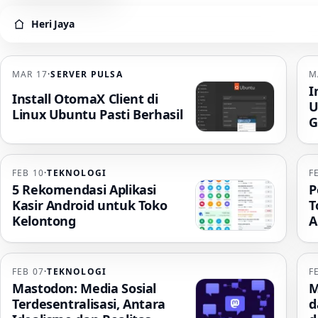
Heri Jaya
Heri Jaya
MAR 17
·
SERVER PULSA
M
I
Install OtomaX Client di
U
Linux Ubuntu Pasti Berhasil
G
FEB 10
·
TEKNOLOGI
F
5 Rekomendasi Aplikasi
P
Kasir Android untuk Toko
T
Kelontong
A
FEB 07
·
TEKNOLOGI
F
Mastodon: Media Sosial
M
Terdesentralisasi, Antara
d