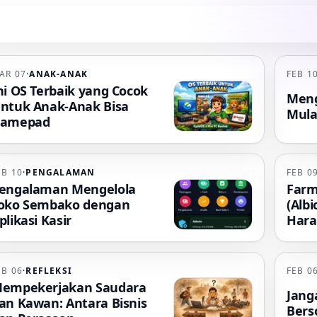
AR 07
·
ANAK-ANAK
FEB 1
ni OS Terbaik yang Cocok
Meng
ntuk Anak-Anak Bisa
Mulai
amepad
EB 10
·
PENGALAMAN
FEB 0
engalaman Mengelola
Farm
oko Sembako dengan
(Albi
plikasi Kasir
Har
EB 06
·
REFLEKSI
FEB 0
empekerjakan Saudara
Jang
an Kawan: Antara Bisnis
Bers