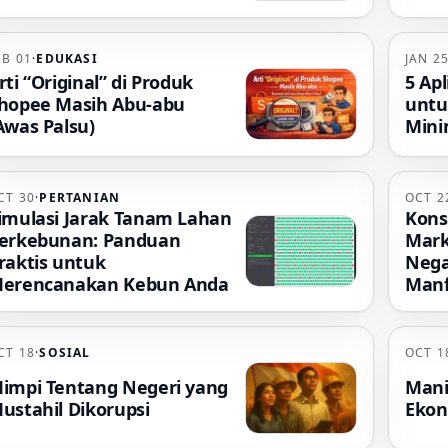
EB 01
·
EDUKASI
JAN 2
rti “Original” di Produk
5 Apl
hopee Masih Abu-abu
untu
Awas Palsu)
Mini
CT 30
·
PERTANIAN
OCT 2
imulasi Jarak Tanam Lahan
Kons
erkebunan: Panduan
Mark
raktis untuk
Nega
erencanakan Kebun Anda
Manf
CT 18
·
SOSIAL
OCT 1
impi Tentang Negeri yang
Mani
ustahil Dikorupsi
Ekon