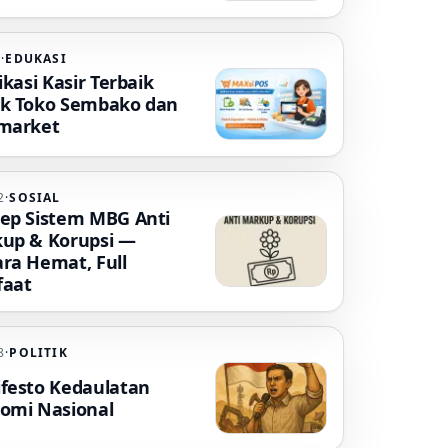
5
·
EDUKASI
ikasi Kasir Terbaik
k Toko Sembako dan
market
2
·
SOSIAL
ep Sistem MBG Anti
up & Korupsi —
ra Hemat, Full
aat
8
·
POLITIK
festo Kedaulatan
omi Nasional