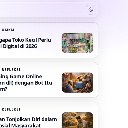
Switch to dark mode
0
·
UMKM
apa Toko Kecil Perlu
 Digital di 2026
9
·
REFLEKSI
ing Game Online
on dll) dengan Bot Itu
am?
6
·
REFLEKSI
an Tonjolkan Diri dalam
osial Masyarakat