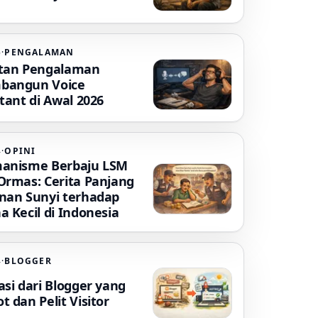
6
·
PENGALAMAN
tan Pengalaman
bangun Voice
tant di Awal 2026
4
·
OPINI
anisme Berbaju LSM
Ormas: Cerita Panjang
nan Sunyi terhadap
a Kecil di Indonesia
4
·
BLOGGER
asi dari Blogger yang
 dan Pelit Visitor