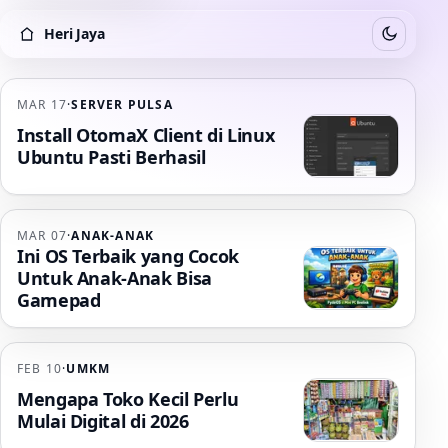
Heri Jaya
Switch to
Heri Jaya
MAR 17
·
SERVER PULSA
Install OtomaX Client di Linux
Ubuntu Pasti Berhasil
MAR 07
·
ANAK-ANAK
Ini OS Terbaik yang Cocok
Untuk Anak-Anak Bisa
Gamepad
FEB 10
·
UMKM
Mengapa Toko Kecil Perlu
Mulai Digital di 2026