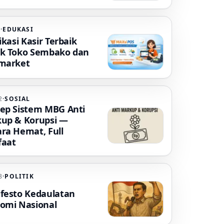
5
·
EDUKASI
ikasi Kasir Terbaik
k Toko Sembako dan
market
2
·
SOSIAL
ep Sistem MBG Anti
up & Korupsi —
ra Hemat, Full
aat
8
·
POLITIK
festo Kedaulatan
omi Nasional