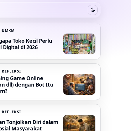
Switch to dark mode
0
·
UMKM
apa Toko Kecil Perlu
 Digital di 2026
9
·
REFLEKSI
ing Game Online
on dll) dengan Bot Itu
am?
6
·
REFLEKSI
an Tonjolkan Diri dalam
osial Masyarakat