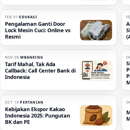
FEB 01
·
EDUKASI
F
Pengalaman Ganti Door
A
Lock Mesin Cuci: Online vs
S
Resmi
(
NOV 08
·
MBANKING
O
S
Tarif Mahal, Tak Ada
P
Callback: Call Center Bank di
P
Indonesia
M
OCT 19
·
PERTANIAN
O
Kebijakan Ekspor Kakao
M
Indonesia 2025: Pungutan
M
BK dan PE