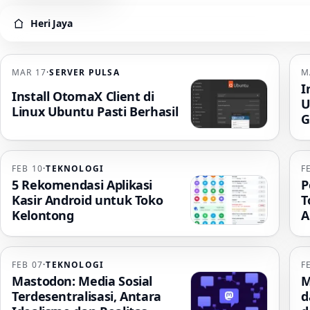
Heri Jaya
Heri Jaya
MAR 17
·
SERVER PULSA
M
I
Install OtomaX Client di
U
Linux Ubuntu Pasti Berhasil
G
FEB 10
·
TEKNOLOGI
F
5 Rekomendasi Aplikasi
P
Kasir Android untuk Toko
T
Kelontong
A
FEB 07
·
TEKNOLOGI
F
Mastodon: Media Sosial
M
Terdesentralisasi, Antara
d