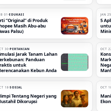
EB 01
·
EDUKASI
JAN 2
rti “Original” di Produk
5 Apl
hopee Masih Abu-abu
untu
Awas Palsu)
Mini
CT 30
·
PERTANIAN
OCT 2
imulasi Jarak Tanam Lahan
Kons
erkebunan: Panduan
Mark
raktis untuk
Nega
erencanakan Kebun Anda
Manf
CT 18
·
SOSIAL
OCT 1
impi Tentang Negeri yang
Mani
ustahil Dikorupsi
Ekon