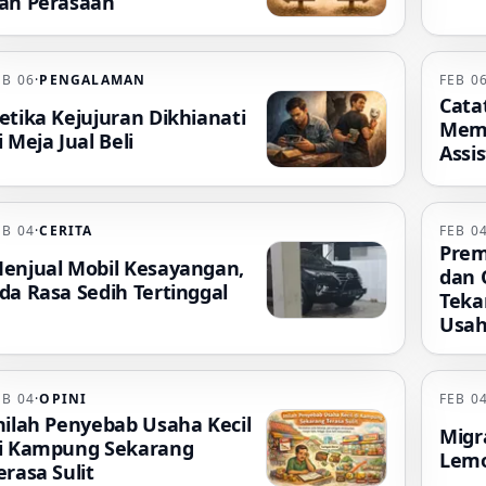
an Perasaan
EB 06
·
PENGALAMAN
FEB 0
Cata
etika Kejujuran Dikhianati
Mem
i Meja Jual Beli
Assis
EB 04
·
CERITA
FEB 0
Prem
enjual Mobil Kesayangan,
dan 
da Rasa Sedih Tertinggal
Teka
Usah
EB 04
·
OPINI
FEB 0
nilah Penyebab Usaha Kecil
Migr
i Kampung Sekarang
Lemot
erasa Sulit