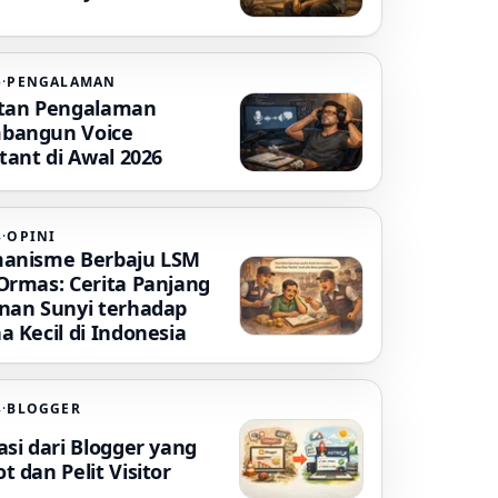
6
·
PENGALAMAN
tan Pengalaman
bangun Voice
tant di Awal 2026
4
·
OPINI
anisme Berbaju LSM
Ormas: Cerita Panjang
nan Sunyi terhadap
a Kecil di Indonesia
4
·
BLOGGER
asi dari Blogger yang
 dan Pelit Visitor