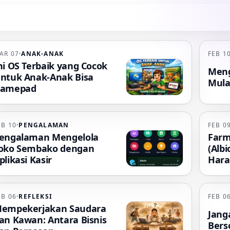
AR 07
·
ANAK-ANAK
FEB 1
ni OS Terbaik yang Cocok
Meng
ntuk Anak-Anak Bisa
Mulai
amepad
EB 10
·
PENGALAMAN
FEB 0
engalaman Mengelola
Farm
oko Sembako dengan
(Albi
plikasi Kasir
Har
EB 06
·
REFLEKSI
FEB 0
empekerjakan Saudara
Jang
an Kawan: Antara Bisnis
Bers