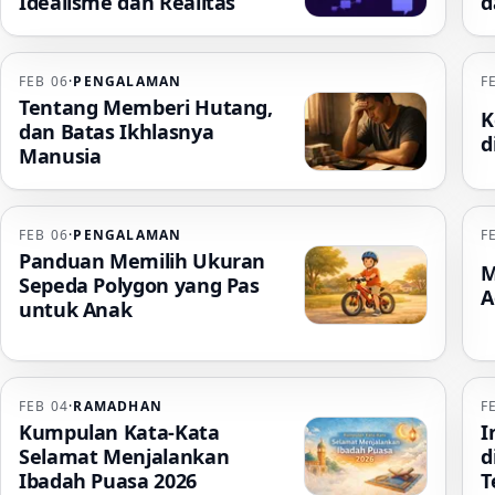
Idealisme dan Realitas
d
FEB 06
·
PENGALAMAN
F
Tentang Memberi Hutang,
K
dan Batas Ikhlasnya
d
Manusia
FEB 06
·
PENGALAMAN
F
Panduan Memilih Ukuran
M
Sepeda Polygon yang Pas
A
untuk Anak
FEB 04
·
RAMADHAN
F
Kumpulan Kata-Kata
I
Selamat Menjalankan
d
Ibadah Puasa 2026
T