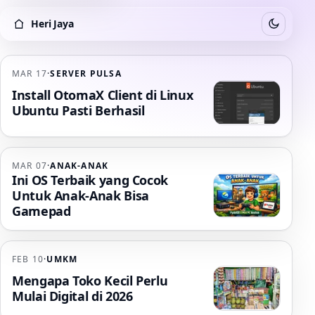
Heri Jaya
Switch to
Heri Jaya
MAR 17
·
SERVER PULSA
Install OtomaX Client di Linux
Ubuntu Pasti Berhasil
MAR 07
·
ANAK-ANAK
Ini OS Terbaik yang Cocok
Untuk Anak-Anak Bisa
Gamepad
FEB 10
·
UMKM
Mengapa Toko Kecil Perlu
Mulai Digital di 2026