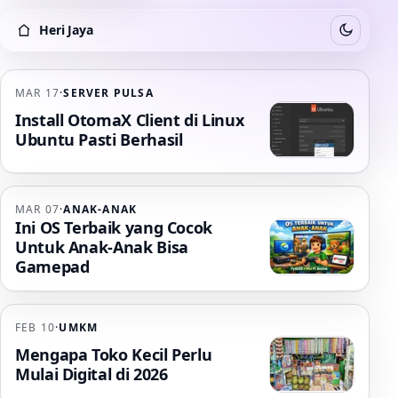
Heri Jaya
Switch to
Heri Jaya
MAR 17
·
SERVER PULSA
Install OtomaX Client di Linux
Ubuntu Pasti Berhasil
MAR 07
·
ANAK-ANAK
Ini OS Terbaik yang Cocok
Untuk Anak-Anak Bisa
Gamepad
FEB 10
·
UMKM
Mengapa Toko Kecil Perlu
Mulai Digital di 2026