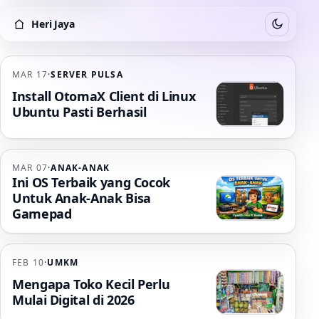
Heri Jaya
Switch to
Heri Jaya
MAR 17
·
SERVER PULSA
Install OtomaX Client di Linux
Ubuntu Pasti Berhasil
MAR 07
·
ANAK-ANAK
Ini OS Terbaik yang Cocok
Untuk Anak-Anak Bisa
Gamepad
FEB 10
·
UMKM
Mengapa Toko Kecil Perlu
Mulai Digital di 2026