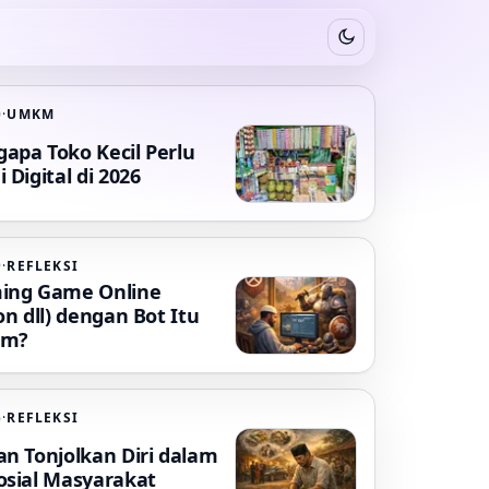
Switch to dark mode
0
·
UMKM
apa Toko Kecil Perlu
 Digital di 2026
9
·
REFLEKSI
ing Game Online
on dll) dengan Bot Itu
am?
6
·
REFLEKSI
an Tonjolkan Diri dalam
osial Masyarakat