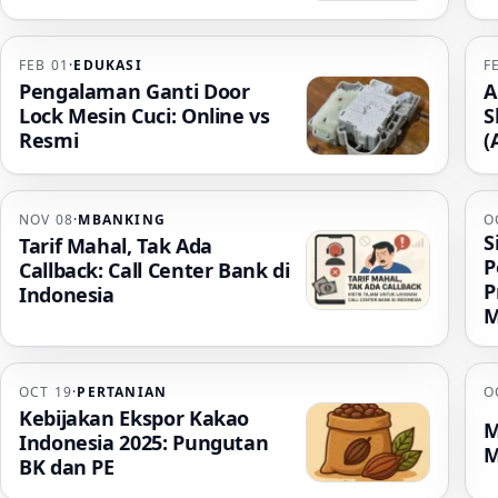
FEB 01
·
EDUKASI
F
Pengalaman Ganti Door
A
Lock Mesin Cuci: Online vs
S
Resmi
(
NOV 08
·
MBANKING
O
S
Tarif Mahal, Tak Ada
P
Callback: Call Center Bank di
P
Indonesia
M
OCT 19
·
PERTANIAN
O
Kebijakan Ekspor Kakao
M
Indonesia 2025: Pungutan
M
BK dan PE