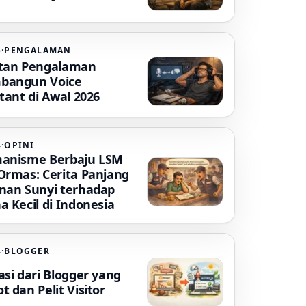
6
·
PENGALAMAN
tan Pengalaman
bangun Voice
tant di Awal 2026
4
·
OPINI
anisme Berbaju LSM
Ormas: Cerita Panjang
nan Sunyi terhadap
a Kecil di Indonesia
4
·
BLOGGER
asi dari Blogger yang
 dan Pelit Visitor