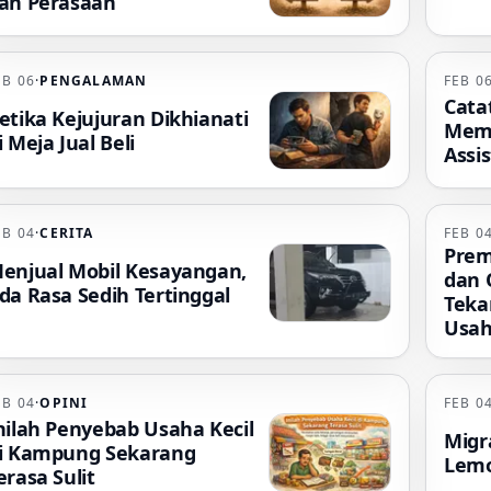
an Perasaan
EB 06
·
PENGALAMAN
FEB 0
Cata
etika Kejujuran Dikhianati
Mem
i Meja Jual Beli
Assis
EB 04
·
CERITA
FEB 0
Prem
enjual Mobil Kesayangan,
dan 
da Rasa Sedih Tertinggal
Teka
Usah
EB 04
·
OPINI
FEB 0
nilah Penyebab Usaha Kecil
Migr
i Kampung Sekarang
Lemot
erasa Sulit