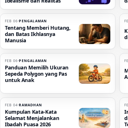
Idealisme dan Realitas
d
FEB 06
·
PENGALAMAN
F
Tentang Memberi Hutang,
K
dan Batas Ikhlasnya
d
Manusia
FEB 06
·
PENGALAMAN
F
Panduan Memilih Ukuran
M
Sepeda Polygon yang Pas
A
untuk Anak
FEB 04
·
RAMADHAN
F
Kumpulan Kata-Kata
I
Selamat Menjalankan
d
Ibadah Puasa 2026
T