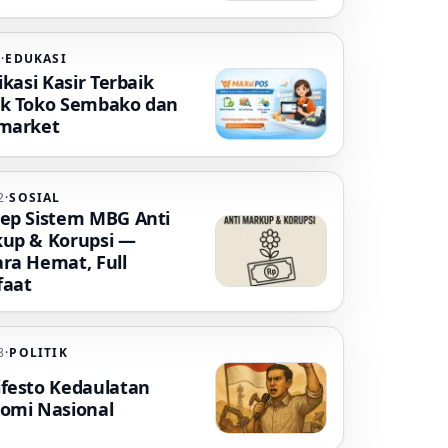
5
·
EDUKASI
ikasi Kasir Terbaik
k Toko Sembako dan
market
2
·
SOSIAL
ep Sistem MBG Anti
up & Korupsi —
ra Hemat, Full
aat
8
·
POLITIK
festo Kedaulatan
omi Nasional