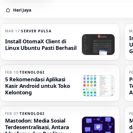
Heri Jaya
Heri Jaya
MAR 17
·
SERVER PULSA
M
I
Install OtomaX Client di
U
Linux Ubuntu Pasti Berhasil
G
FEB 10
·
TEKNOLOGI
F
5 Rekomendasi Aplikasi
P
Kasir Android untuk Toko
T
Kelontong
A
FEB 07
·
TEKNOLOGI
F
Mastodon: Media Sosial
M
Terdesentralisasi, Antara
d