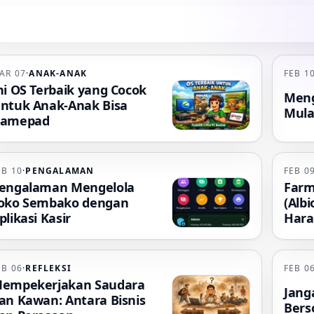
AR 07
·
ANAK-ANAK
FEB 1
ni OS Terbaik yang Cocok
Meng
ntuk Anak-Anak Bisa
Mulai
amepad
EB 10
·
PENGALAMAN
FEB 0
engalaman Mengelola
Farm
oko Sembako dengan
(Albi
plikasi Kasir
Har
EB 06
·
REFLEKSI
FEB 0
empekerjakan Saudara
Jang
an Kawan: Antara Bisnis
Bers