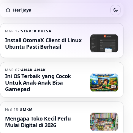
Heri Jaya
Switch to
Heri Jaya
MAR 17
·
SERVER PULSA
Install OtomaX Client di Linux
Ubuntu Pasti Berhasil
MAR 07
·
ANAK-ANAK
Ini OS Terbaik yang Cocok
Untuk Anak-Anak Bisa
Gamepad
FEB 10
·
UMKM
Mengapa Toko Kecil Perlu
Mulai Digital di 2026