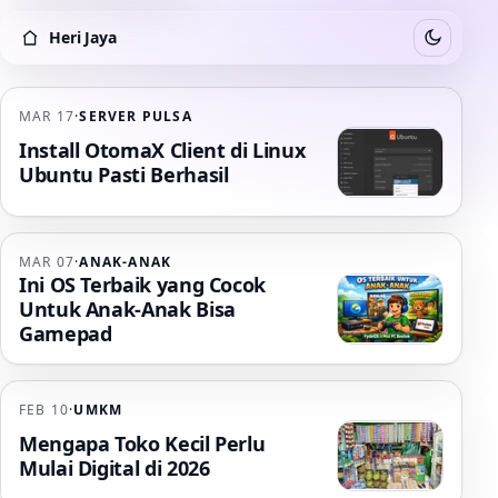
Heri Jaya
Switch to
Heri Jaya
MAR 17
·
SERVER PULSA
Install OtomaX Client di Linux
Ubuntu Pasti Berhasil
MAR 07
·
ANAK-ANAK
Ini OS Terbaik yang Cocok
Untuk Anak-Anak Bisa
Gamepad
FEB 10
·
UMKM
Mengapa Toko Kecil Perlu
Mulai Digital di 2026