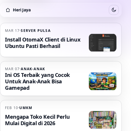
Heri Jaya
Switch to
Heri Jaya
MAR 17
·
SERVER PULSA
Install OtomaX Client di Linux
Ubuntu Pasti Berhasil
MAR 07
·
ANAK-ANAK
Ini OS Terbaik yang Cocok
Untuk Anak-Anak Bisa
Gamepad
FEB 10
·
UMKM
Mengapa Toko Kecil Perlu
Mulai Digital di 2026