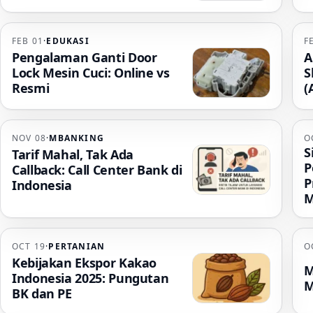
FEB 01
·
EDUKASI
F
Pengalaman Ganti Door
A
Lock Mesin Cuci: Online vs
S
Resmi
(
NOV 08
·
MBANKING
O
S
Tarif Mahal, Tak Ada
P
Callback: Call Center Bank di
P
Indonesia
M
OCT 19
·
PERTANIAN
O
Kebijakan Ekspor Kakao
M
Indonesia 2025: Pungutan
M
BK dan PE