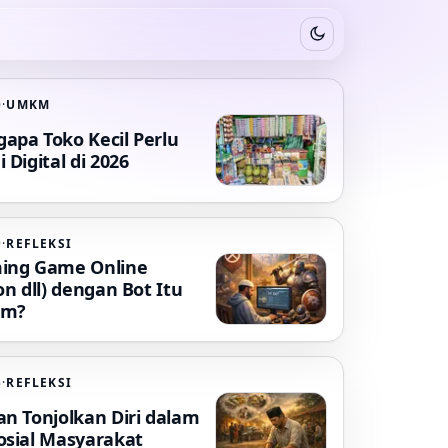
Switch to dark mode
0
·
UMKM
apa Toko Kecil Perlu
 Digital di 2026
9
·
REFLEKSI
ing Game Online
on dll) dengan Bot Itu
am?
6
·
REFLEKSI
an Tonjolkan Diri dalam
osial Masyarakat