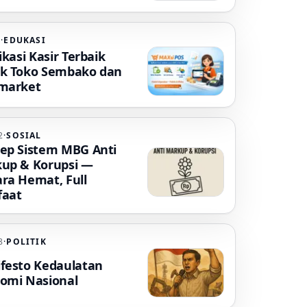
5
·
EDUKASI
ikasi Kasir Terbaik
k Toko Sembako dan
market
2
·
SOSIAL
ep Sistem MBG Anti
up & Korupsi —
ra Hemat, Full
aat
8
·
POLITIK
festo Kedaulatan
omi Nasional