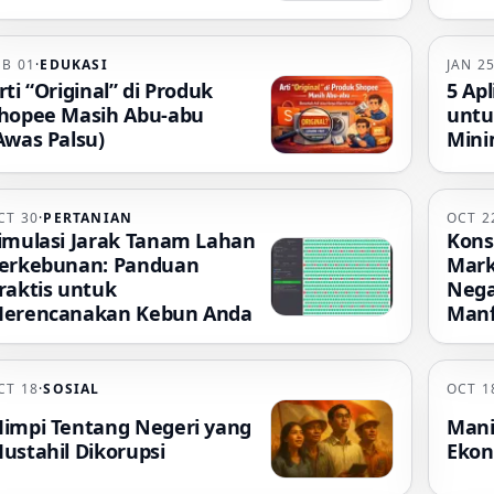
EB 01
·
EDUKASI
JAN 2
rti “Original” di Produk
5 Apl
hopee Masih Abu-abu
untu
Awas Palsu)
Mini
CT 30
·
PERTANIAN
OCT 2
imulasi Jarak Tanam Lahan
Kons
erkebunan: Panduan
Mark
raktis untuk
Nega
erencanakan Kebun Anda
Manf
CT 18
·
SOSIAL
OCT 1
impi Tentang Negeri yang
Mani
ustahil Dikorupsi
Ekon