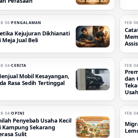
an Perasaan
EB 06
·
PENGALAMAN
FEB 0
Cata
etika Kejujuran Dikhianati
Mem
i Meja Jual Beli
Assis
EB 04
·
CERITA
FEB 0
Prem
enjual Mobil Kesayangan,
dan 
da Rasa Sedih Tertinggal
Teka
Usah
EB 04
·
OPINI
FEB 0
nilah Penyebab Usaha Kecil
Migr
i Kampung Sekarang
Lemot
erasa Sulit