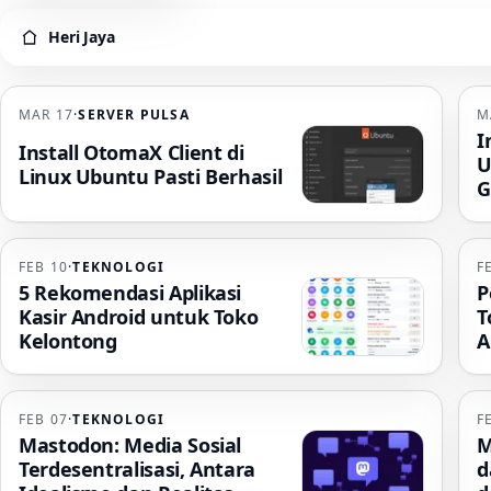
Heri Jaya
Heri Jaya
MAR 17
·
SERVER PULSA
M
I
Install OtomaX Client di
U
Linux Ubuntu Pasti Berhasil
G
FEB 10
·
TEKNOLOGI
F
5 Rekomendasi Aplikasi
P
Kasir Android untuk Toko
T
Kelontong
A
FEB 07
·
TEKNOLOGI
F
Mastodon: Media Sosial
M
Terdesentralisasi, Antara
d