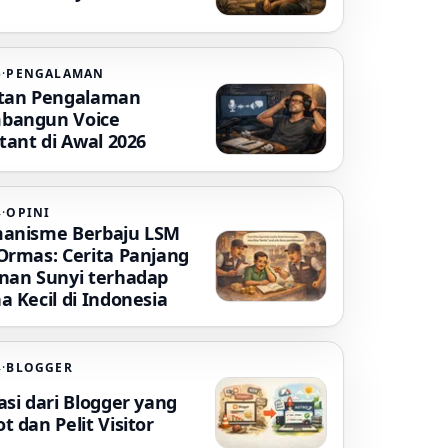
6
·
PENGALAMAN
tan Pengalaman
bangun Voice
tant di Awal 2026
4
·
OPINI
anisme Berbaju LSM
Ormas: Cerita Panjang
nan Sunyi terhadap
a Kecil di Indonesia
4
·
BLOGGER
asi dari Blogger yang
 dan Pelit Visitor