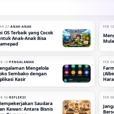
AR 07
·
ANAK-ANAK
FEB 1
ni OS Terbaik yang Cocok
Meng
ntuk Anak-Anak Bisa
Mulai
amepad
EB 10
·
PENGALAMAN
FEB 0
engalaman Mengelola
Farm
oko Sembako dengan
(Albi
plikasi Kasir
Har
EB 06
·
REFLEKSI
FEB 0
empekerjakan Saudara
Jang
an Kawan: Antara Bisnis
Bers