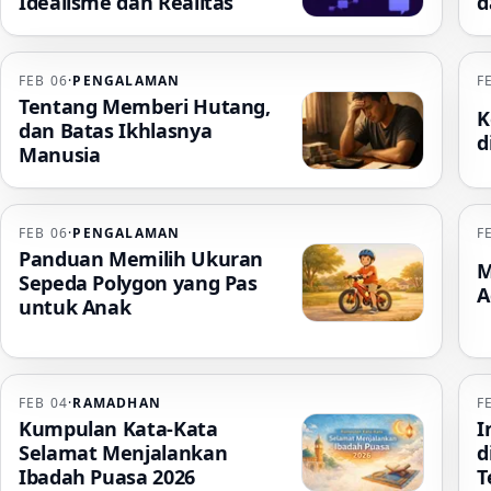
Idealisme dan Realitas
d
FEB 06
·
PENGALAMAN
F
Tentang Memberi Hutang,
K
dan Batas Ikhlasnya
d
Manusia
FEB 06
·
PENGALAMAN
F
Panduan Memilih Ukuran
M
Sepeda Polygon yang Pas
A
untuk Anak
FEB 04
·
RAMADHAN
F
Kumpulan Kata-Kata
I
Selamat Menjalankan
d
Ibadah Puasa 2026
T