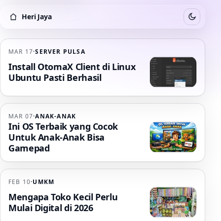
Heri Jaya
Switch to
Heri Jaya
MAR 17
·
SERVER PULSA
Install OtomaX Client di Linux
Ubuntu Pasti Berhasil
MAR 07
·
ANAK-ANAK
Ini OS Terbaik yang Cocok
Untuk Anak-Anak Bisa
Gamepad
FEB 10
·
UMKM
Mengapa Toko Kecil Perlu
Mulai Digital di 2026