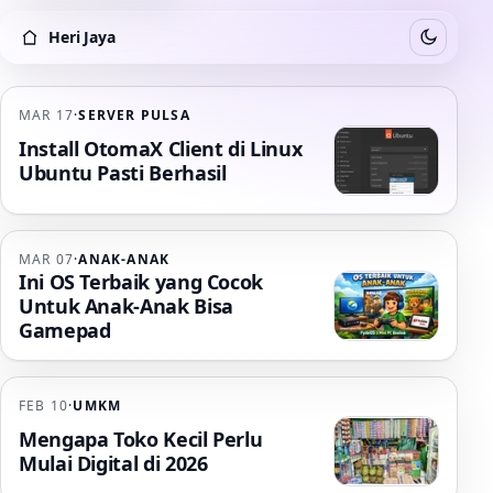
Heri Jaya
Switch to
Heri Jaya
MAR 17
·
SERVER PULSA
Install OtomaX Client di Linux
Ubuntu Pasti Berhasil
MAR 07
·
ANAK-ANAK
Ini OS Terbaik yang Cocok
Untuk Anak-Anak Bisa
Gamepad
FEB 10
·
UMKM
Mengapa Toko Kecil Perlu
Mulai Digital di 2026