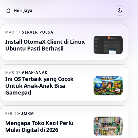
Heri Jaya
Switch to
Heri Jaya
MAR 17
·
SERVER PULSA
Install OtomaX Client di Linux
Ubuntu Pasti Berhasil
MAR 07
·
ANAK-ANAK
Ini OS Terbaik yang Cocok
Untuk Anak-Anak Bisa
Gamepad
FEB 10
·
UMKM
Mengapa Toko Kecil Perlu
Mulai Digital di 2026